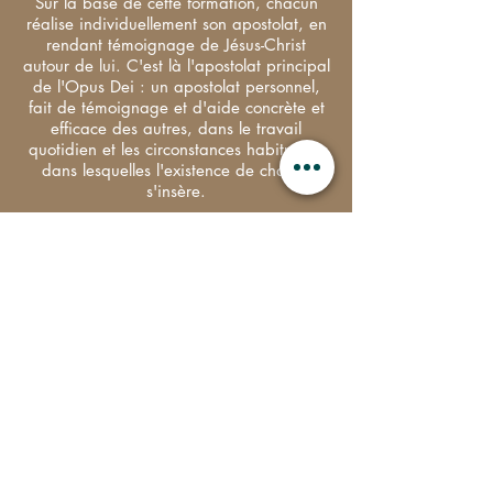
Sur la base de cette formation, chacun
réalise individuellement son apostolat, en
rendant témoignage de Jésus-Christ
autour de lui. C'est là l'apostolat principal
de l'Opus Dei : un apostolat personnel,
fait de témoignage et d'aide concrète et
efficace des autres, dans le travail
quotidien et les circonstances habituelles
dans lesquelles l'existence de chacun
s'insère.
L'apostolat parmi les jeunes, qu'ils soient
étudiants ou travailleurs, revêt une
importance particulière pour les fidèles de
l'Opus Dei : ils y consacrent une bonne
partie de leur temps et de leurs énergies.
La formation de la jeunesse met l'accent
sur le développement de la vie spirituelle
et des vertus humaines, dans le travail et
le service d'autrui, et vise à favoriser le
développement de la personnalité de
chacun, en empêchant la constitution d'un
«esprit de groupe», fermé et exclusif.