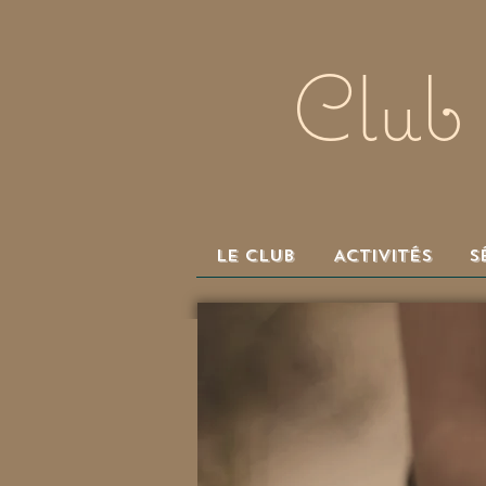
Club
Le Club
Activités
S